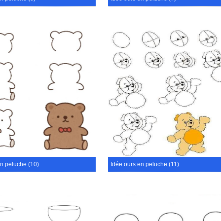
en peluche (10)
Idée ours en peluche (11)