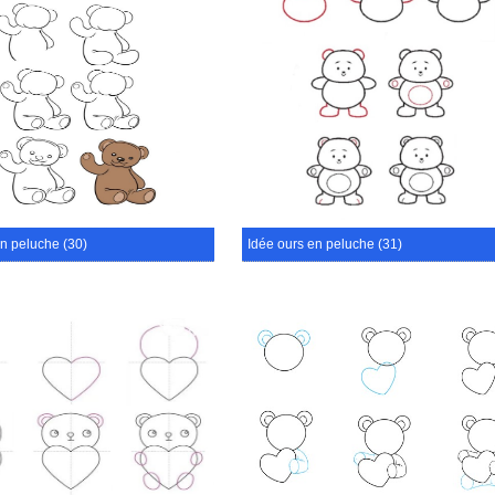
en peluche (30)
Idée ours en peluche (31)