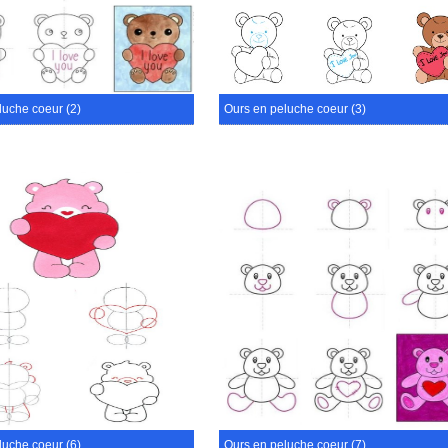
luche coeur (2)
Ours en peluche coeur (3)
luche coeur (6)
Ours en peluche coeur (7)