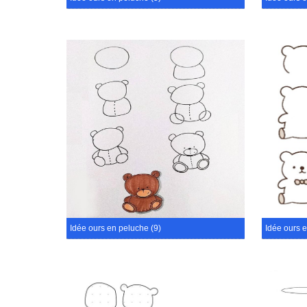
Idée ours en peluche (9)
Idée ours 