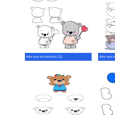
Idée ours en peluche (13)
Idée ours 