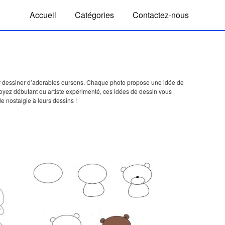
Accueil
Catégories
Contactez-nous
our dessiner d’adorables oursons. Chaque photo propose une idée de
soyez débutant ou artiste expérimenté, ces idées de dessin vous
de nostalgie à leurs dessins !