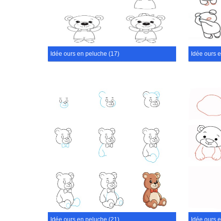
Idée ours en peluche (17)
Idée ours 
Idée ours en peluche (21)
Idée ours 