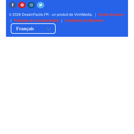
© 2026 DessinFacile.FR - un produit de VinhMedia.
|
Droits d'auteur
|
Politique de Confidentialité
|
Conditions d'utilisation
Français