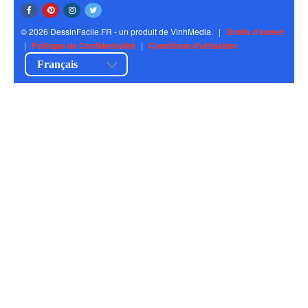
© 2026 DessinFacile.FR - un produit de VinhMedia.
|
Droits d'auteur
|
Politique de Confidentialité
|
Conditions d'utilisation
Français