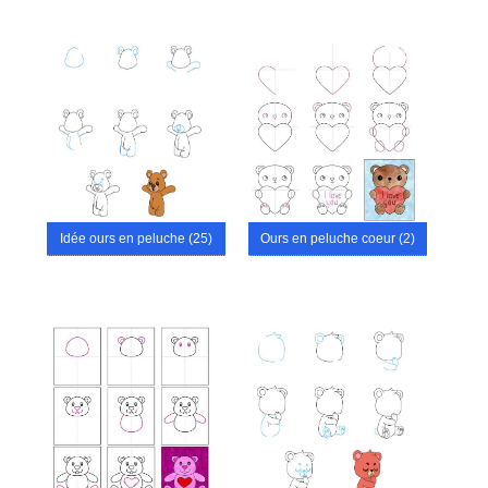
Idée ours en peluche (25)
Ours en peluche coeur (2)