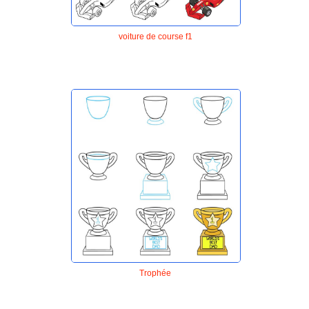
voiture de course f1
Trophée