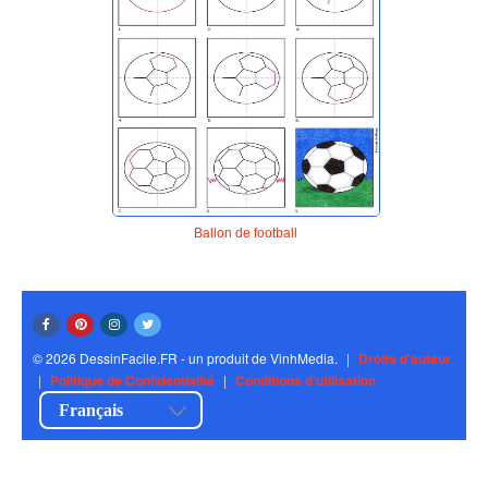
Ballon de football
© 2026 DessinFacile.FR - un produit de VinhMedia.
|
Droits d'auteur
|
Politique de Confidentialité
|
Conditions d'utilisation
Français