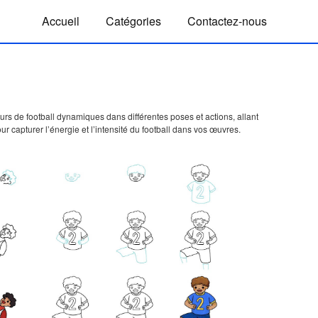
Accueil
Catégories
Contactez-nous
rs de football dynamiques dans différentes poses et actions, allant
 capturer l’énergie et l’intensité du football dans vos œuvres.