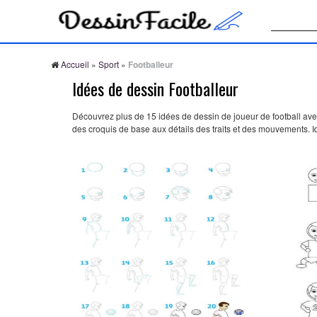
Recherche
Accueil
»
Sport
»
Footballeur
Idées de dessin Footballeur
Découvrez plus de 15 idées de dessin de joueur de football avec
des croquis de base aux détails des traits et des mouvements. Id