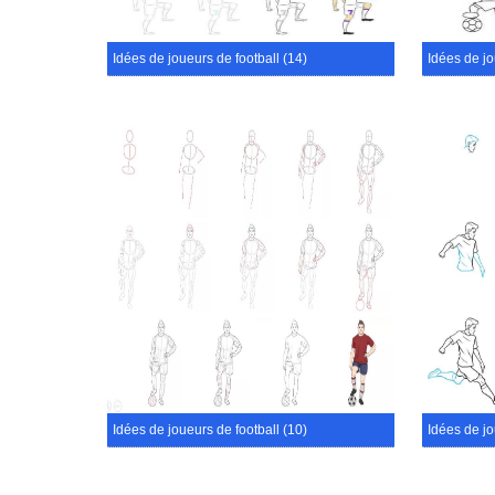
Idées de joueurs de football (14)
Idées de jo
Idées de joueurs de football (10)
Idées de jo