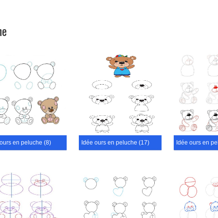
he
ours en peluche (8)
Idée ours en peluche (17)
Idée ours en pe