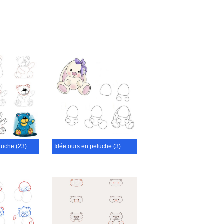
luche (23)
Idée ours en peluche (3)