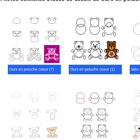
Ours en peluche coeur (7)
Ours en peluche coeur (1)
Idée 