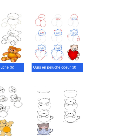
luche (6)
Ours en peluche coeur (8)