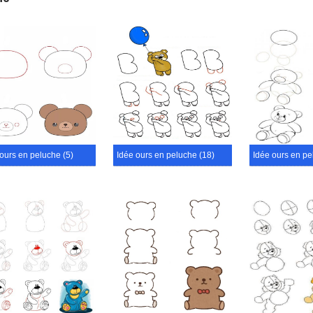
ours en peluche (5)
Idée ours en peluche (18)
Idée ours en pe