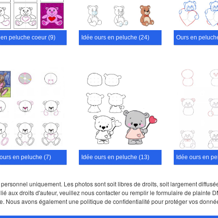
 en peluche coeur (9)
Idée ours en peluche (24)
Ours en peluche
ours en peluche (7)
Idée ours en peluche (13)
Idée ours en pe
sonnel uniquement. Les photos sont soit libres de droits, soit largement diffusées s
lié aux droits d'auteur, veuillez nous contacter ou remplir le formulaire de plaint
e. Nous avons également une politique de confidentialité pour protéger vos donné