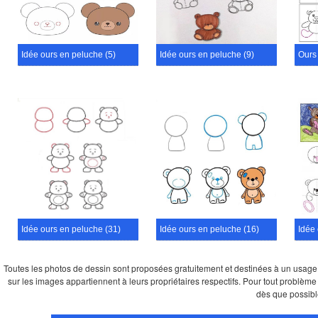
Idée ours en peluche (5)
Idée ours en peluche (9)
Ours
Idée ours en peluche (31)
Idée ours en peluche (16)
Idée 
Toutes les photos de dessin sont proposées gratuitement et destinées à un usage per
sur les images appartiennent à leurs propriétaires respectifs. Pour tout problème 
dès que possibl