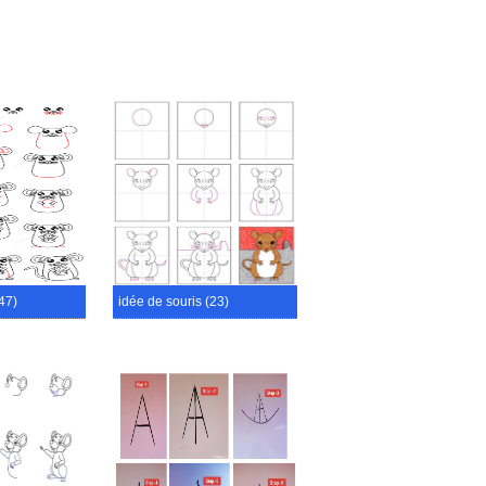
47)
idée de souris (23)