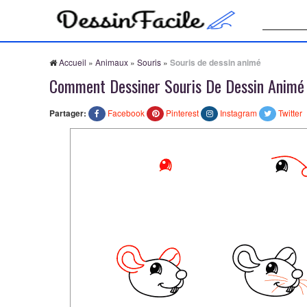
Recherche
Accueil
»
Animaux
»
Souris
»
Souris de dessin animé
Comment Dessiner Souris De Dessin Animé
Partager:
Facebook
Pinterest
Instagram
Twitter