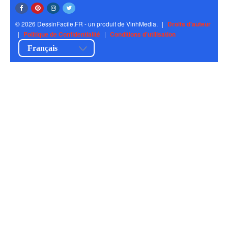
© 2026 DessinFacile.FR - un produit de VinhMedia.
|
Droits d'auteur
|
Politique de Confidentialité
|
Conditions d'utilisation
Français