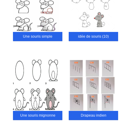
Une souris simple
idée de souris (10)
Une souris mignonne
Drapeau indien