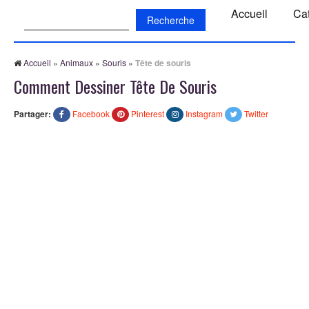
Recherche:
Accueil
Ca
Accueil
»
Animaux
»
Souris
»
Tête de souris
Comment Dessiner Tête De Souris
Partager:
Facebook
Pinterest
Instagram
Twitter