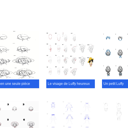
 en une seule pièce
Le visage de Luffy heureux
Un petit Luffy