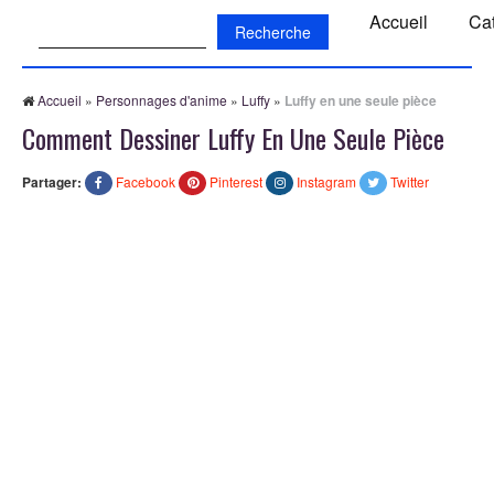
Recherche:
Accueil
Ca
Accueil
»
Personnages d'anime
»
Luffy
»
Luffy en une seule pièce
Comment Dessiner Luffy En Une Seule Pièce
Partager:
Facebook
Pinterest
Instagram
Twitter