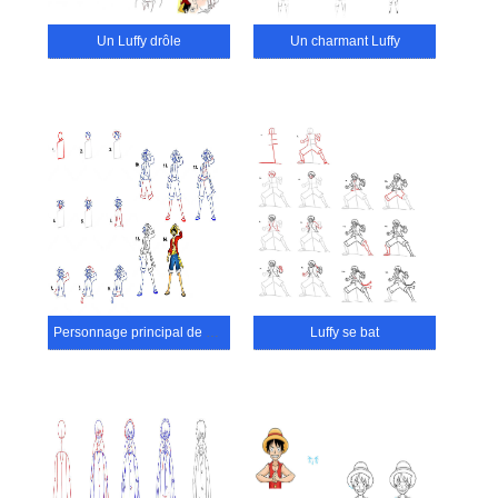
Un Luffy drôle
Un charmant Luffy
Personnage principal de Luffy
Luffy se bat