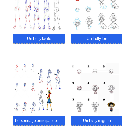
Un Luffy facile
Un Luffy fort
Personnage principal de Luffy
Un Luffy mignon