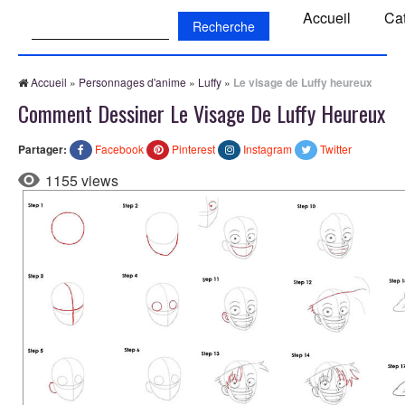
Recherche:
Accueil
Ca
Accueil
»
Personnages d'anime
»
Luffy
»
Le visage de Luffy heureux
Comment Dessiner Le Visage De Luffy Heureux
Partager:
Facebook
Pinterest
Instagram
Twitter
1155 views