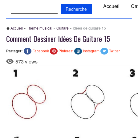
Recherche:
Accueil
Ca
Accueil
»
Thème musical
»
Guitare
»
Idées de guitare 15
Comment Dessiner Idées De Guitare 15
Partager:
Facebook
Pinterest
Instagram
Twitter
573 views