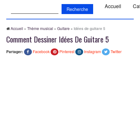
Recherche:
Accueil
Ca
Accueil
»
Thème musical
»
Guitare
»
Idées de guitare 5
Comment Dessiner Idées De Guitare 5
Partager:
Facebook
Pinterest
Instagram
Twitter