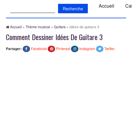
Recherche:
Accueil
Ca
Accueil
»
Thème musical
»
Guitare
»
Idées de guitare 3
Comment Dessiner Idées De Guitare 3
Partager:
Facebook
Pinterest
Instagram
Twitter