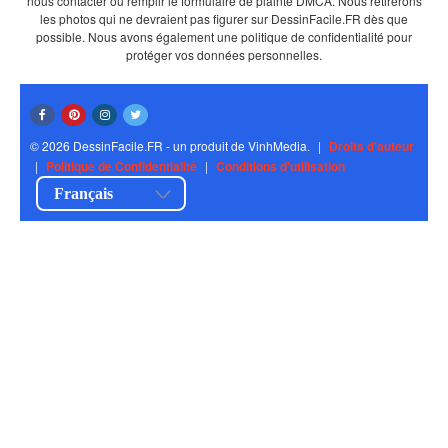
nous contacter ou remplir le formulaire de plainte DMCA. Nous retirerons
les photos qui ne devraient pas figurer sur DessinFacile.FR dès que
possible. Nous avons également une politique de confidentialité pour
protéger vos données personnelles.
© 2026 DessinFacile.FR - un produit de VinhMedia.
|
Droits d'auteur
|
Politique de Confidentialité
|
Conditions d'utilisation
Français