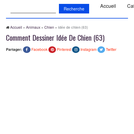
Recherche:
Accueil
Ca
Accueil
»
Animaux
»
Chien
»
idée de chien (63)
Comment Dessiner Idée De Chien (63)
Partager:
Facebook
Pinterest
Instagram
Twitter