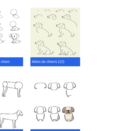
 chien
Idées de chiens (12)