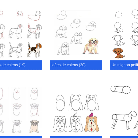
 de chiens (19)
Idées de chiens (20)
Un mignon petit