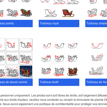
neau pointu
Traîneau royal
Traîneau simpl
neau de dessin animé
Traîneau festif
Traîneau de No
sonnel uniquement. Les photos sont soit libres de droits, soit largement diffusées s
lié aux droits d'auteur, veuillez nous contacter ou remplir le formulaire de plaint
e. Nous avons également une politique de confidentialité pour protéger vos donné