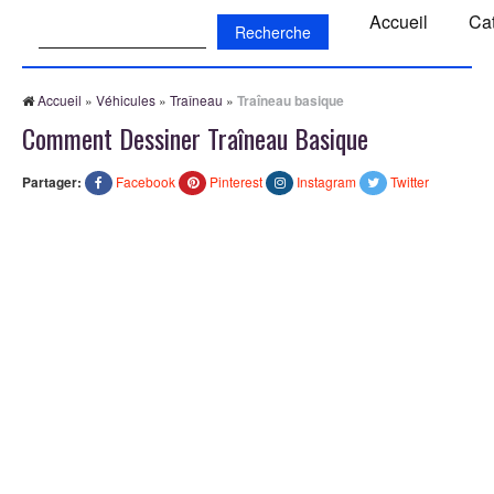
Recherche:
Accueil
Ca
Accueil
»
Véhicules
»
Traîneau
»
Traîneau basique
Comment Dessiner Traîneau Basique
Partager:
Facebook
Pinterest
Instagram
Twitter