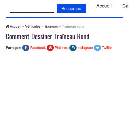
Recherche:
Accueil
Ca
Accueil
»
Véhicules
»
Traîneau
»
Traîneau rond
Comment Dessiner Traîneau Rond
Partager:
Facebook
Pinterest
Instagram
Twitter