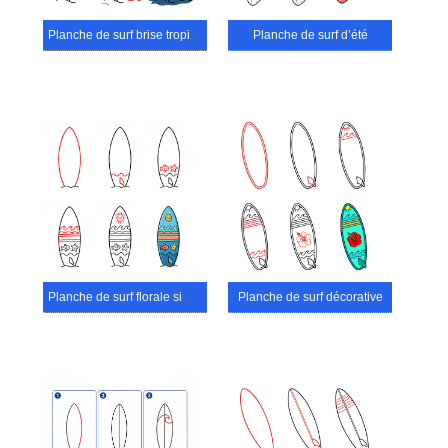
Planche de surf brise tropicale
Planche de surf d’été
Planche de surf florale simple
Planche de surf décorative