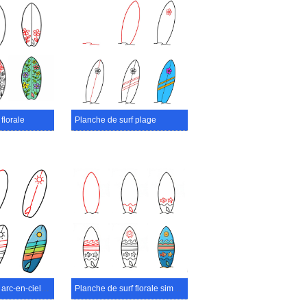
florale
Planche de surf plage
Planche de surf arc-en-ciel soleil
Planche de surf florale simple