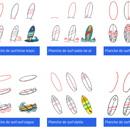
Planche de surf brise tropicale
Planche de surf sable de plage
Planche de surf 
he de surf surf vague
Planche de surf stylée