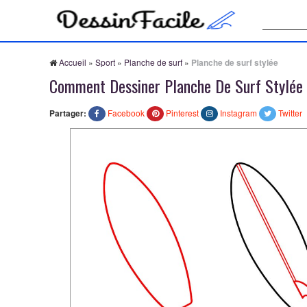
Recherche
Accueil
»
Sport
»
Planche de surf
»
Planche de surf stylée
Comment Dessiner Planche De Surf Stylée
Partager:
Facebook
Pinterest
Instagram
Twitter