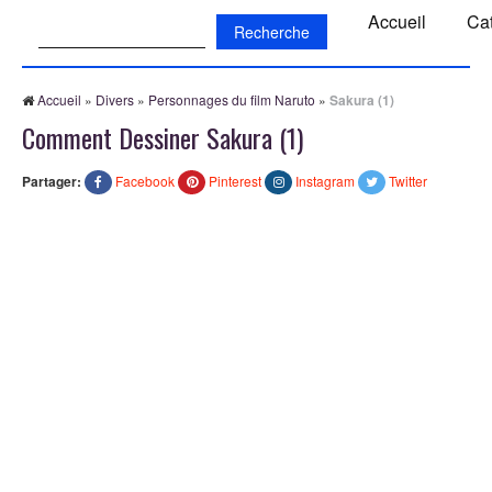
Recherche:
Accueil
Ca
Accueil
»
Divers
»
Personnages du film Naruto
»
Sakura (1)
Comment Dessiner Sakura (1)
Partager:
Facebook
Pinterest
Instagram
Twitter