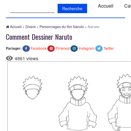
Recherche:
Accueil
Ca
Accueil
»
Divers
»
Personnages du film Naruto
»
Naruto
Comment Dessiner Naruto
Partager:
Facebook
Pinterest
Instagram
Twitter
4861 views