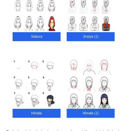
Sakura
Jiraiya (1)
Hinata
Hinata (1)