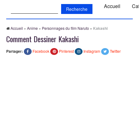
Recherche:
Accueil
Ca
Accueil
»
Anime
»
Personnages du film Naruto
»
Kakashi
Comment Dessiner Kakashi
Partager:
Facebook
Pinterest
Instagram
Twitter