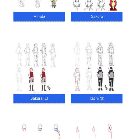
Minato
Sakura
Sakura (1)
Itachi (3)