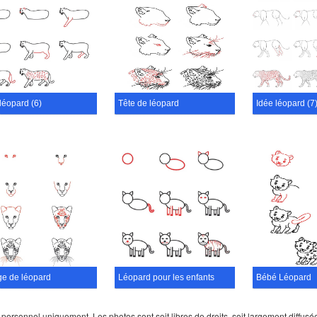
léopard (6)
Tête de léopard
Idée léopard (7
ge de léopard
Léopard pour les enfants
Bébé Léopard
sonnel uniquement. Les photos sont soit libres de droits, soit largement diffusées s