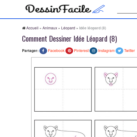
Recherche
Accueil
»
Animaux
»
Léopard
»
Idée léopard (8)
Comment Dessiner Idée Léopard (8)
Partager:
Facebook
Pinterest
Instagram
Twitter