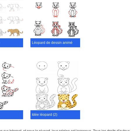
)
Léopard de dessin animé
Idée léopard (2)
ur Internet, et pour la plupart, leur origine est inconnue. Tous les droits d'auteur