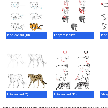
Idée léopard (10)
Léopard réaliste
Idée 
Idée léopard (3)
Idée léopard (11)
Visa
Toutes les photos de dessin sont proposées gratuitement et destinées à un usage per