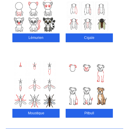
Lémurien
Cigale
Moustique
Pitbull