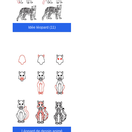
Idée léopard (11)
Léopard de dessin animé