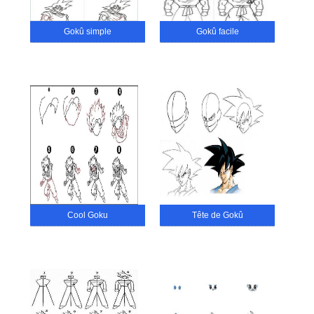
Gokû simple
Gokû facile
Cool Goku
Tête de Gokû