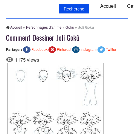
Recherche:
Accueil
Ca
Accueil
»
Personnages d'anime
»
Goku
»
Joli Gokû
Comment Dessiner Joli Gokû
Partager:
Facebook
Pinterest
Instagram
Twitter
1175 views