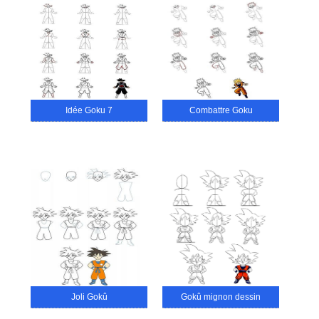
Idée Goku 7
Combattre Goku
Joli Gokû
Gokû mignon dessin