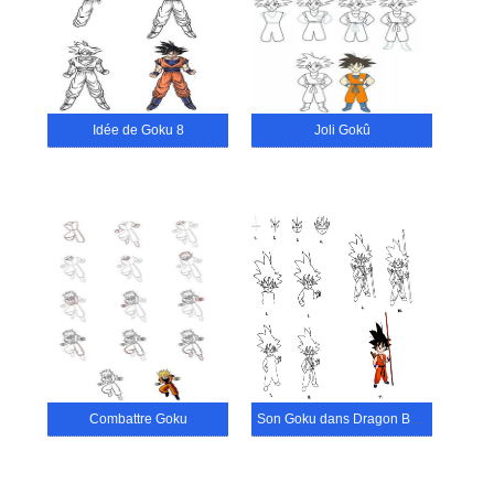
Idée de Goku 8
Joli Gokû
Combattre Goku
Son Goku dans Dragon Ball Z