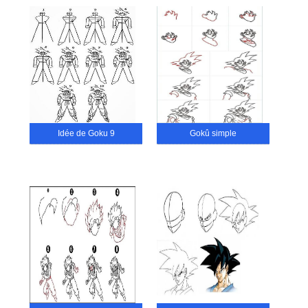
Idée de Goku 9
Gokû simple