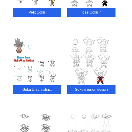
Petit Gokû
Idée Goku 7
Gokû Ultra Instinct
Gokû mignon dessin