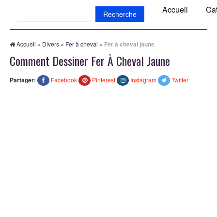
Recherche:
Accueil
Ca
Accueil
»
Divers
»
Fer à cheval
»
Fer à cheval jaune
Comment Dessiner Fer À Cheval Jaune
Partager:
Facebook
Pinterest
Instagram
Twitter