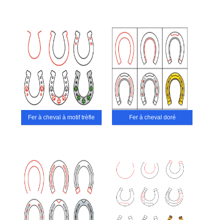
Fer à cheval à motif trèfle
Fer à cheval doré