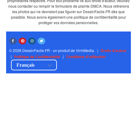
propriétaires respectifs. Pour tout problème lié aux droits d'auteur, veuillez
nous contacter ou remplir le formulaire de plainte DMCA. Nous retirerons
les photos qui ne devraient pas figurer sur DessinFacile.FR dès que
possible. Nous avons également une politique de confidentialité pour
protéger vos données personnelles.
© 2026 DessinFacile.FR - un produit de VinhMedia.
|
Droits d'auteur
|
Politique de Confidentialité
|
Conditions d'utilisation
Français