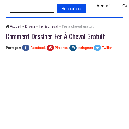
Recherche:
Accueil
Ca
Accueil
»
Divers
»
Fer à cheval
»
Fer à cheval gratuit
Comment Dessiner Fer À Cheval Gratuit
Partager:
Facebook
Pinterest
Instagram
Twitter