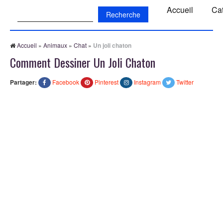
Recherche:
Accueil
Ca
Accueil
»
Animaux
»
Chat
»
Un joli chaton
Comment Dessiner Un Joli Chaton
Partager:
Facebook
Pinterest
Instagram
Twitter