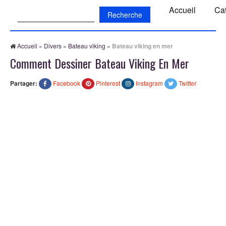
Recherche:
Accueil
Ca
Accueil
»
Divers
»
Bateau viking
»
Bateau viking en mer
Comment Dessiner Bateau Viking En Mer
Partager:
Facebook
Pinterest
Instagram
Twitter