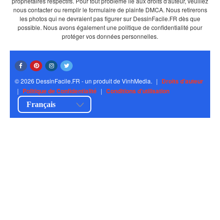
propriétaires respectifs. Pour tout problème lié aux droits d'auteur, veuillez
nous contacter ou remplir le formulaire de plainte DMCA. Nous retirerons
les photos qui ne devraient pas figurer sur DessinFacile.FR dès que
possible. Nous avons également une politique de confidentialité pour
protéger vos données personnelles.
© 2026 DessinFacile.FR - un produit de VinhMedia.
|
Droits d'auteur
|
Politique de Confidentialité
|
Conditions d'utilisation
Français