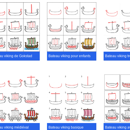
au viking de Gokstad
Bateau viking pour enfants
au viking médiéval
Bateau viking basique
Bateau viking 