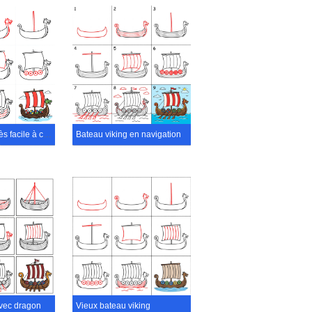
Bateau viking très facile à construire
Bateau viking en navigation
avec dragon
Vieux bateau viking