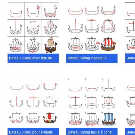
Bateau viking avec tête de dragon
Bateau viking classique
Bate
Bateau viking pour enfants image
Bateau viking facile à construire
Bate