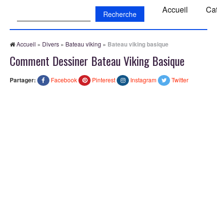
Recherche:
Accueil
Ca
Accueil
»
Divers
»
Bateau viking
»
Bateau viking basique
Comment Dessiner Bateau Viking Basique
Partager:
Facebook
Pinterest
Instagram
Twitter