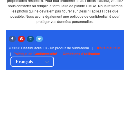
propriétaires respectifs. Pour tout problème lié aux droits d'auteur, veuillez
nous contacter ou remplir le formulaire de plainte DMCA. Nous retirerons
les photos qui ne devraient pas figurer sur DessinFacile.FR dès que
possible. Nous avons également une politique de confidentialité pour
protéger vos données personnelles.
© 2026 DessinFacile.FR - un produit de VinhMedia.
|
Droits d'auteur
|
Politique de Confidentialité
|
Conditions d'utilisation
Français