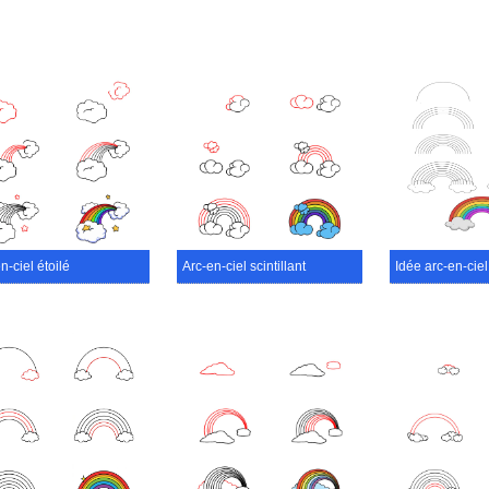
n-ciel étoilé
Arc-en-ciel scintillant
Idée arc-en-ciel