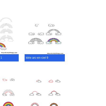
 1
Idée arc-en-ciel 9