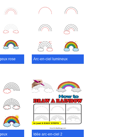
geux rose
Arc-en-ciel lumineux
ageux
Idée arc-en-ciel 2