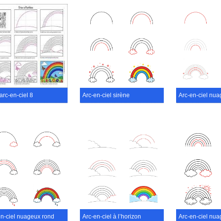
arc-en-ciel 8
Arc-en-ciel sirène
Arc-en-ciel nua
en-ciel nuageux rond
Arc-en-ciel à l’horizon
Arc-en-ciel nu