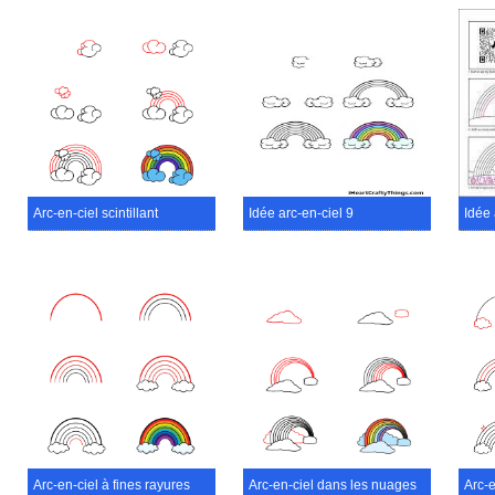
Arc-en-ciel scintillant
Idée arc-en-ciel 9
Idée 
Arc-en-ciel à fines rayures
Arc-en-ciel dans les nuages
Arc-