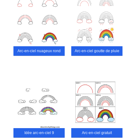
Arc-en-ciel nuageux rond
Arc-en-ciel goutte de pluie
Idée arc-en-ciel 9
Arc-en-ciel gratuit