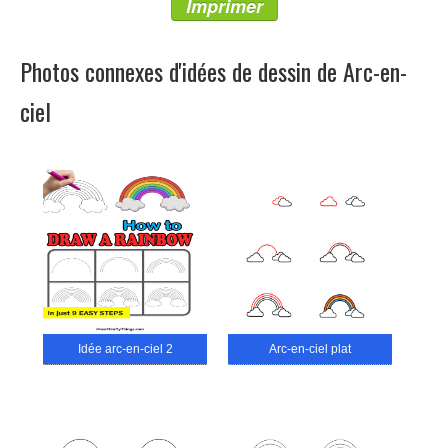
Imprimer
Photos connexes d'idées de dessin de Arc-en-
ciel
Idée arc-en-ciel 2
Arc-en-ciel plat