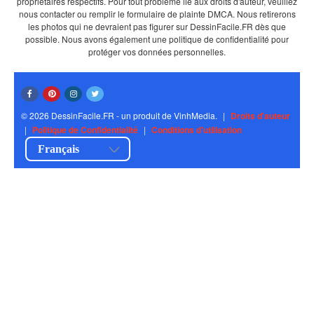
propriétaires respectifs. Pour tout problème lié aux droits d'auteur, veuillez
nous contacter ou remplir le formulaire de plainte DMCA. Nous retirerons
les photos qui ne devraient pas figurer sur DessinFacile.FR dès que
possible. Nous avons également une politique de confidentialité pour
protéger vos données personnelles.
© 2026 DessinFacile.FR - un produit de VinhMedia.
|
Droits d'auteur
|
Politique de Confidentialité
|
Conditions d'utilisation
Français