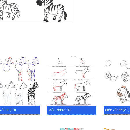
zèbre (19)
Idée zèbre 10
idée zèbre (21)