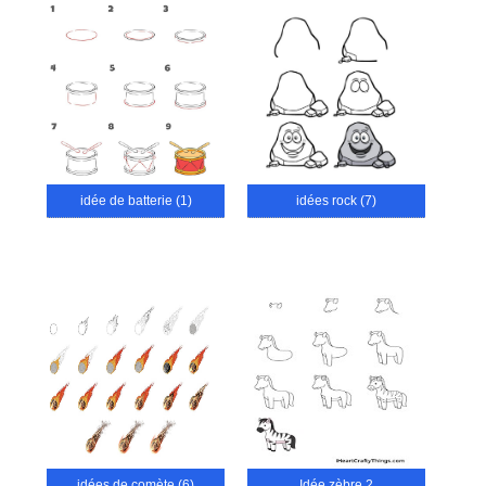
idée de batterie (1)
idées rock (7)
idées de comète (6)
Idée zèbre 2