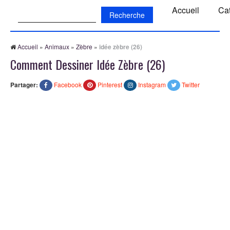
Recherche:
Accueil
Ca
Accueil
»
Animaux
»
Zèbre
»
idée zèbre (26)
Comment Dessiner Idée Zèbre (26)
Partager:
Facebook
Pinterest
Instagram
Twitter