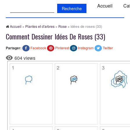
Recherche:
Accueil
Ca
Accueil
»
Plantes et d'arbres
»
Rose
»
idées de roses (33)
Comment Dessiner Idées De Roses (33)
Partager:
Facebook
Pinterest
Instagram
Twitter
604 views