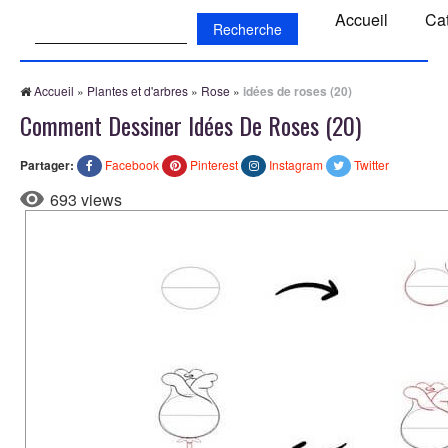
Recherche:
Accueil
Ca
Accueil
»
Plantes et d'arbres
»
Rose
»
idées de roses (20)
Comment Dessiner Idées De Roses (20)
Partager:
Facebook
Pinterest
Instagram
Twitter
693 views