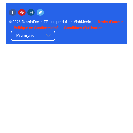
© 2026 DessinFacile.FR - un produit de VinhMedia.
|
Droits d'auteur
|
Politique de Confidentialité
|
Conditions d'utilisation
Français