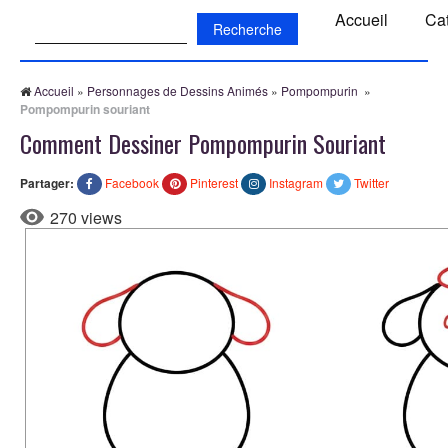
Recherche:
Accueil
Ca
Accueil
»
Personnages de Dessins Animés
»
Pompompurin
»
Pompompurin souriant
Comment Dessiner Pompompurin Souriant
Partager:
Facebook
Pinterest
Instagram
Twitter
270 views