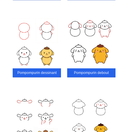
Pompompurin dessinant
Pompompurin debout