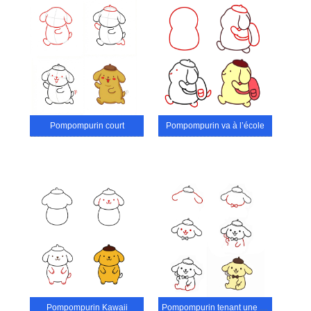
Pompompurin court
Pompompurin va à l’école
Pompompurin Kawaii
Pompompurin tenant une cuillère