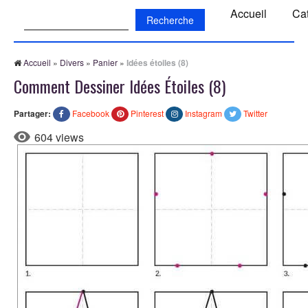
Recherche:
Accueil
Ca
Accueil
»
Divers
»
Panier
»
Idées étoiles (8)
Comment Dessiner Idées Étoiles (8)
Partager:
Facebook
Pinterest
Instagram
Twitter
604 views