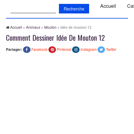
Recherche:
Accueil
Ca
Accueil
»
Animaux
»
Mouton
»
Idée de mouton 12
Comment Dessiner Idée De Mouton 12
Partager:
Facebook
Pinterest
Instagram
Twitter